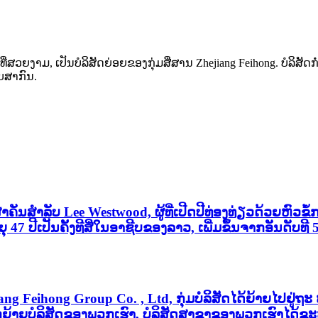
ີ່ສວຍງາມ, ເປັນບໍລິສັດຍ່ອຍຂອງກຸ່ມສື່ສານ Zhejiang Feihong. ບໍລິສັດກໍ
ບສາກົນ.
ຄັນສໍາລັບ Lee Westwood, ຜູ້ທີ່ເປີດປີທ່ອງທ່ຽວດ້ວຍຫົວຂໍ້
 47 ປີເປັນຄັ້ງທີສີ່ໃນອາຊີບຂອງລາວ, ເພີ່ມຂຶ້ນຈາກອັນດັບທີ
g Feihong Group Co. , Ltd, ກຸ່ມບໍລິສັດໄດ້ຍ້າຍໄປຢູ່ຖະ 
ນຍົກຍ້າຍບໍລິສັດຂອງພວກເຮົາ, ບໍລິສັດສາຂາຂອງພວກເຮົາໄດ້