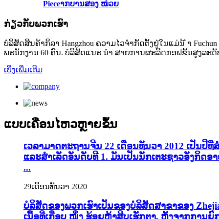
Pieceາກບານສອງ ໜ່ວຍ
ກ່ຽວ​ກັບ​ພວກ​ເຮົາ
ບໍລິສັດສິນຄ້າກິລາ Hangzhou ຄວາມໄວຈໍາກັດຕັ້ງຢູ່ໃນແມ່ນ້ ຳ Fuchun ທ
ພະນັກງານ 60 ຄົນ. ບໍລິສັດແນະ ນຳ ສາຍການຜະລິດກອຟຂັ້ນສູງລະດັ
ເບິ່ງເພີ່ມເຕີມ
ແບບເຄື່ອນໄຫວຫຼາຍຂຶ້ນ
ເວລາມາດຕະຖານຈີນ 22 ເດືອນທັນວາ 2012 ເປັນປີທີ່ສໍາ
ແລະສໍາເລັດອັນດັບທີ 1. ມັນເປັນນັກເຕະຊາວອັງກິດອາຍຸ
...
29
ເດືອນທັນວາ 2020
ບໍລິສັດຂອງພວກເຮົາເປັນຂອງບໍລິສັດສາຂາຂອງ Zhejian
ເນື້ອທີ່ເກືອບ ໜຶ່ງ ຮ້ອຍຫ້າສິບເຮັກຕາ. ຫຼັງຈາກກາ