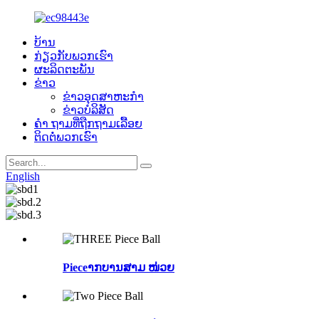
ບ້ານ
ກ່ຽວ​ກັບ​ພວກ​ເຮົາ
ຜະລິດຕະພັນ
ຂ່າວ
ຂ່າວອຸດສາຫະກໍາ
ຂ່າວບໍລິສັດ
ຄຳ ຖາມທີ່ຖືກຖາມເລື້ອຍ
ຕິດ​ຕໍ່​ພວກ​ເຮົາ
English
Pieceາກບານສາມ ໜ່ວຍ