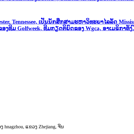
r, Tennessee, ເປັນນັກສຶກສາມະຫາວິທະຍາໄລລັດ Mississipp
ຂອງທີມ Golfweek, ທີມກຽດຕິຍົດຂອງ Wgca, ອາເມຣິກາທັງ,ົ
ືອງ hnagzhou, ແຂວງ Zhejiang, ຈີນ