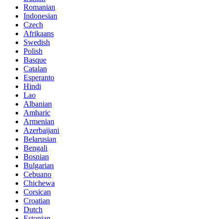
Romanian
Indonesian
Czech
Afrikaans
Swedish
Polish
Basque
Catalan
Esperanto
Hindi
Lao
Albanian
Amharic
Armenian
Azerbaijani
Belarusian
Bengali
Bosnian
Bulgarian
Cebuano
Chichewa
Corsican
Croatian
Dutch
Estonian