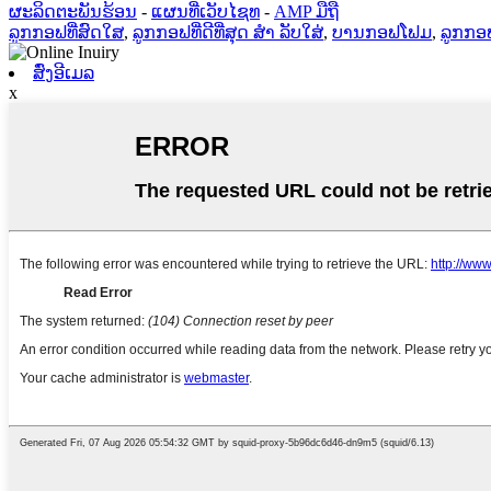
ຜະລິດຕະພັນຮ້ອນ
-
ແຜນທີ່ເວັບໄຊທ
-
AMP ມືຖື
ລູກກອຟທີ່ສົດໃສ
,
ລູກກອຟທີ່ດີທີ່ສຸດ ສຳ ລັບໃສ່
,
ບານກອຟໂຟມ
,
ລູກກອຟສ
ສົ່ງອີເມລ
x