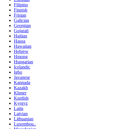
Filipino
Finnish
Frisian
Galician
Georgian
Gujarati
Haitian
Hausa
Hawaiian
Hebrew
Hmong
Hungarian
Icelandic
Igbo
Javanese
Kannada
Kazakh
Khmer
Kurdish
Kyrgyz
Latin
Latvian
Lithuanian
Luxembou..