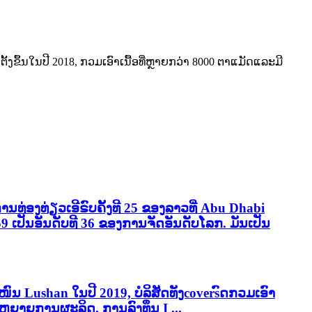
່ຕັ້ງຂຶ້ນໃນປີ 2018, ກວມເອົາເນື້ອທີ່ຫຼາຍກວ່າ 8000 ຕາແມັດແລະມີ
ການທ່ອງທ່ຽວເອີຣົບຄັ້ງທີ 25 ຂອງລາວທີ່ Abu Dhabi
 59 ເປັນອັນດັບທີ 36 ຂອງການຈັດອັນດັບໂລກ. ມັນເປັນ
ໜົນ Lushan ໃນປີ 2019, ບໍລິສັດທັງcoversົດກວມເອົາ
ຂະຫຍາຍການຜະລິດ, ການລົງທຶນ I ...