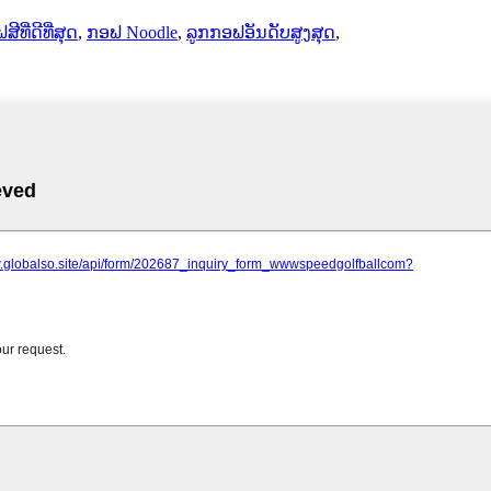
ີທີ່ດີທີ່ສຸດ
,
ກອຟ Noodle
,
ລູກກອຟອັນດັບສູງສຸດ
,