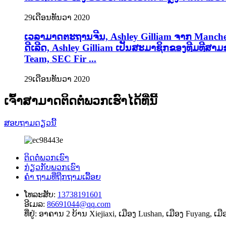
29
ເດືອນທັນວາ 2020
ເວລາມາດຕະຖານຈີນ, Ashley Gilliam ຈາກ Mancheste
ດີເລີດ, Ashley Gilliam ເປັນສະມາຊິກຂອງທີມທີສາມ
Team, SEC Fir ...
29
ເດືອນທັນວາ 2020
ເຈົ້າສາມາດຕິດຕໍ່ພວກເຮົາໄດ້ທີ່ນີ້
ສອບຖາມດຽວນີ້
ຕິດ​ຕໍ່​ພວກ​ເຮົາ
ກ່ຽວ​ກັບ​ພວກ​ເຮົາ
ຄຳ ຖາມທີ່ຖືກຖາມເລື້ອຍ
ໂທລະສັບ:
13738191601
ອີເມລ:
86691044@qq.com
ທີ່ຢູ່:
ອາຄານ 2 ບ້ານ Xiejiaxi, ເມືອງ Lushan, ເມືອງ Fuyang, ເມ