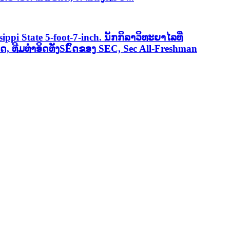
i State 5-foot-7-inch. ນັກກິລາວິທະຍາໄລທີ່
ດ, ທີມທໍາອິດທັງSEົດຂອງ SEC, Sec All-Freshman